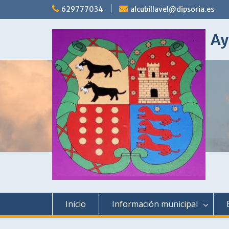
Saltar
629777034
alcubillavel@dipsoria.es
al
contenido
Ay
Inicio
Información municipal