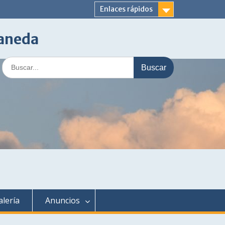
Enlaces rápidos
laneda
Buscar:
alería
Anuncios