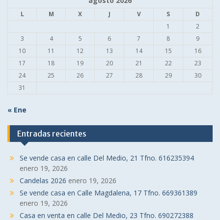
agosto 2026
L
M
X
J
V
S
D
1
2
3
4
5
6
7
8
9
10
11
12
13
14
15
16
17
18
19
20
21
22
23
24
25
26
27
28
29
30
31
« Ene
Entradas recientes
Se vende casa en calle Del Medio, 21 Tfno. 616235394
enero 19, 2026
Candelas 2026
enero 19, 2026
Se vende casa en Calle Magdalena, 17 Tfno. 669361389
enero 19, 2026
Casa en venta en calle Del Medio, 23 Tfno. 690272388