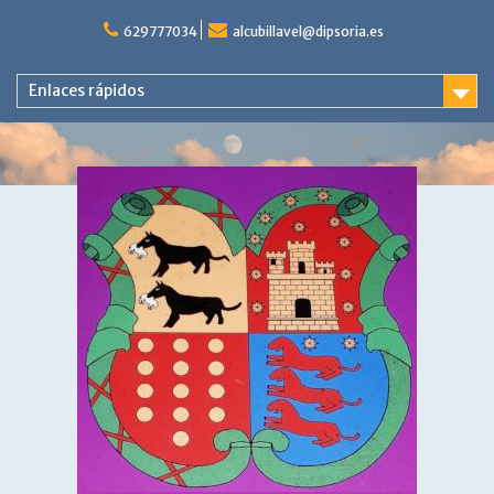
Saltar
al
629777034
alcubillavel@dipsoria.es
contenido
Enlaces rápidos