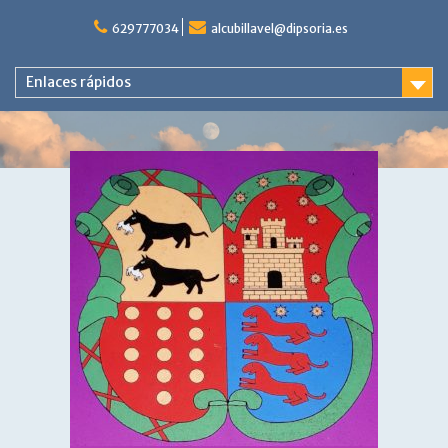
Saltar
al
629777034
alcubillavel@dipsoria.es
contenido
Enlaces rápidos