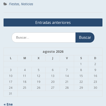
Fiestas
,
Noticias
Navegación
Entradas anteriores
de
entradas
Buscar:
agosto 2026
L
M
X
J
V
S
D
1
2
3
4
5
6
7
8
9
10
11
12
13
14
15
16
17
18
19
20
21
22
23
24
25
26
27
28
29
30
31
« Ene