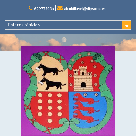
Saltar
al
629777034
alcubillavel@dipsoria.es
contenido
Enlaces rápidos