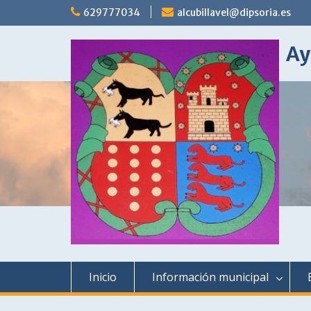
Saltar
629777034
alcubillavel@dipsoria.es
al
contenido
Ay
Inicio
Información municipal