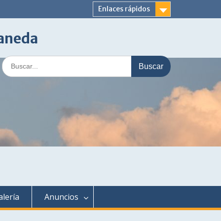
Enlaces rápidos
laneda
Buscar:
alería
Anuncios