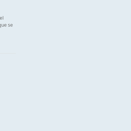
el
que se