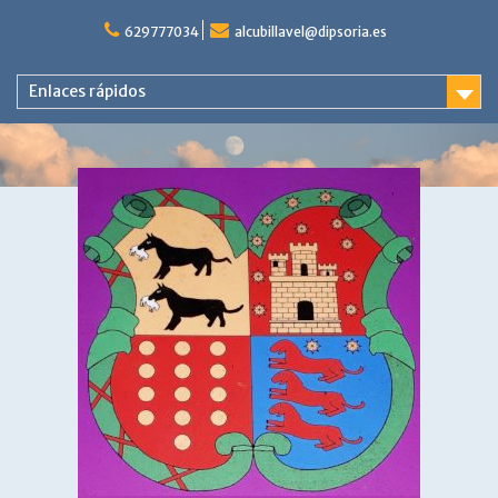
Saltar
al
629777034
alcubillavel@dipsoria.es
contenido
Enlaces rápidos