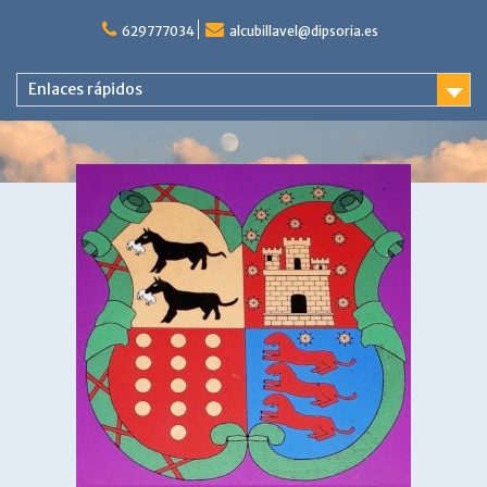
Saltar
al
629777034
alcubillavel@dipsoria.es
contenido
Enlaces rápidos