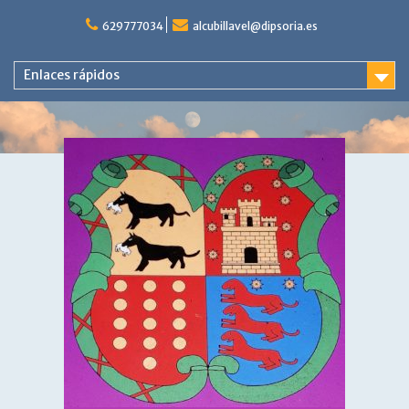
Saltar
al
629777034
alcubillavel@dipsoria.es
contenido
Enlaces rápidos