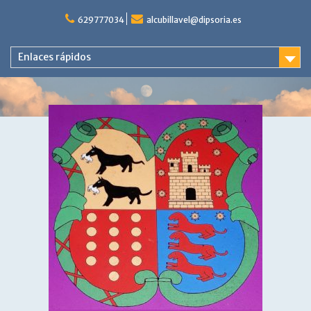
Saltar
al
629777034
alcubillavel@dipsoria.es
contenido
Enlaces rápidos